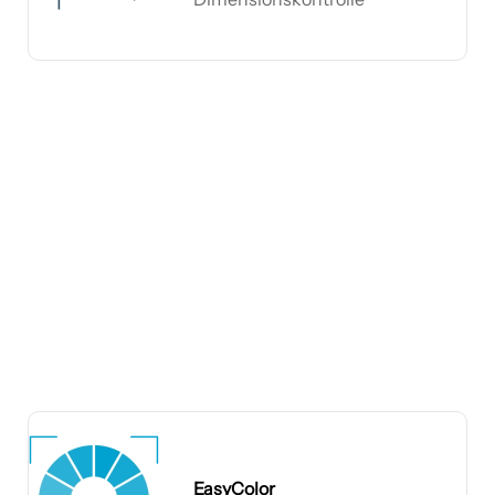
EasyGauge
EasyColor