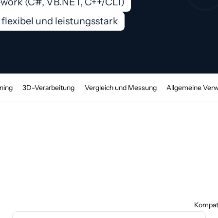
work (C#, VB.NET, C++/CLI)
 flexibel und leistungsstark
ning
3D-Verarbeitung
Vergleich und Messung
Allgemeine Ver
Kompati