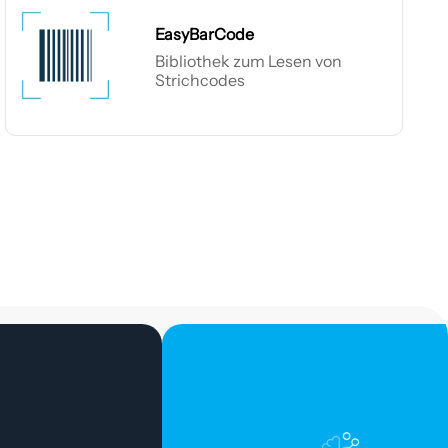
EasyBarCode
Bibliothek zum Lesen von
Strichcodes
EasyBarCode
sential
Deep
ndle
Learning
Bundle