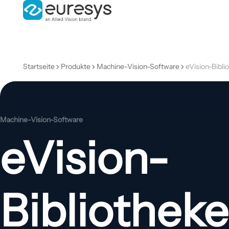
Startseite
Produkte
Machine-Vision-Software
eVision-Bibli
Machine-Vision-Software
eVision-
Bibliothek