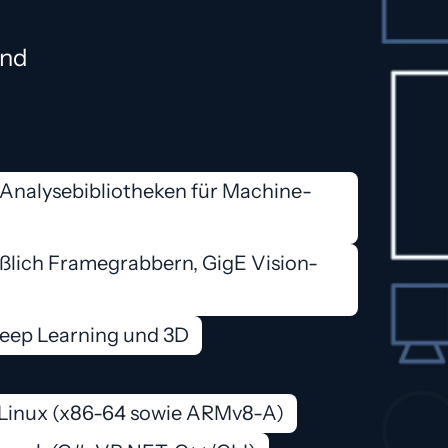
und
Analysebibliotheken für Machine-
eßlich Framegrabbern, GigE Vision-
Deep Learning und 3D
 Linux (x86-64 sowie ARMv8-A)