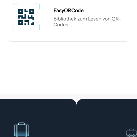
EasyQRCode
Bibliothek zum Lesen von QR-
Codes
EasyQRCode
Complete
Es
Bundle
Bu