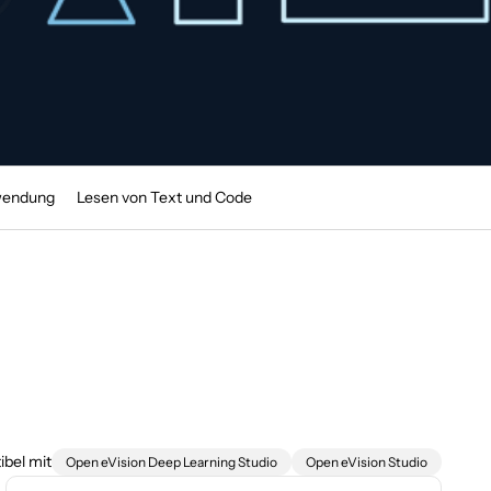
wendung
Lesen von Text und Code
bel mit
Open eVision Deep Learning Studio
Open eVision Studio