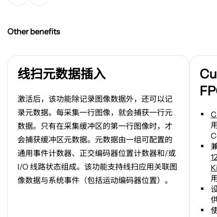
Other benefits
线扫元数据插入
Cust
C
您
F
自
激活后，该功能除记录图像数据外，还可以记
己
录元数据。每采集一行图像，就会捕获一行元
C
的
数据。只有在采集缓冲区的第一行图像时，才
FPG
C
会捕获缓冲区元数据。元数据由一组可配置的
逻
辑
通用事件计数器、正交编码器位置计数器和
/
或
1
I/O
线路状态组成。该功能支持线扫应用关联图
K
像数据与系统事件（包括运动编码器位置）。