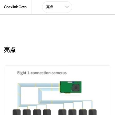
Coaxlink Octo
亮点