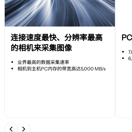
在
在
连接速度最快、分辨率最高
PC
新
新
标
标
的相机来采集图像
签
签
7
页
页
6
业界最高的数据采集速率
中
中
相机到主机
PC
内存的带宽高达
5,000 MB/s
打
打
开
开
图
图
片
片