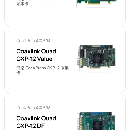
采集卡
查
看
CoaXPress
CXP-12
产
品
Coaxlink Quad
CXP-12 Value
四路 CoaXPress CXP-12 采集
卡
查
看
CoaXPress
CXP-12
产
品
Coaxlink Quad
CXP-12 DF