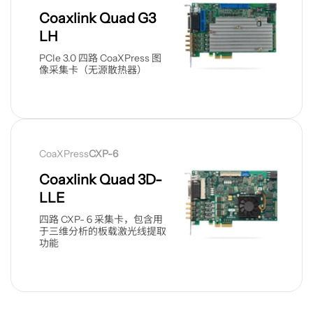
品
Coaxlink Quad G3
LH
PCIe 3.0 四路 CoaXPress 图
像采集卡（无源散热器）
查
看
CoaXPress
CXP-6
产
品
Coaxlink Quad 3D-
LLE
四路 CXP-６采集卡，包含用
于三维分析的板载激光线提取
功能