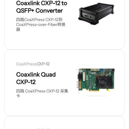
品
Coaxlink CXP-12 to
QSFP+ Converter
四路CoaXPress CXP-12到
CoaXPress-over-Fiber转换
器
查
看
CoaXPress
CXP-12
产
品
Coaxlink Quad
CXP-12
四路 CoaXPress CXP-12 采集
卡
查
看