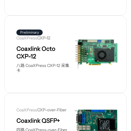
查
看
产
Preliminary
CoaXPress
CXP-12
品
Coaxlink Octo
CXP-12
八路 CoaXPress CXP-12 采集
卡
查
看
CoaXPress
CXP-over-Fiber
产
品
Coaxlink QSFP+
四路 CoaXPress-over-Fiber