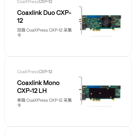
CoaXPress
CXP-12
产
品
Coaxlink Duo CXP-
12
双路 CoaXPress CXP-12 采集
卡
查
看
CoaXPress
CXP-12
产
品
Coaxlink Mono
CXP-12 LH
单路 CoaXPress CXP-12 采集
卡
查