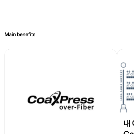
Main benefits
새
내
탭
에