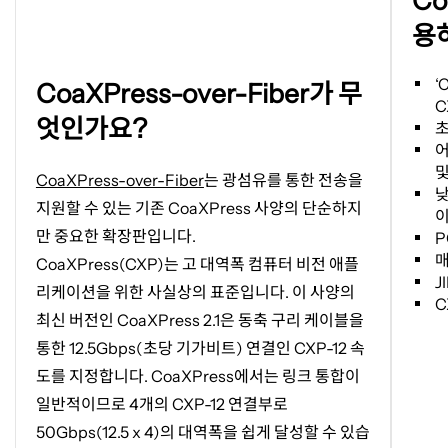
Co
서
용
이
미
새
지
‘
C
CoaXPress-over-Fiber가 무
탭
C
열
에
엇인가요?
기
서
어
이
및
CoaXPress-over-Fiber
는 광섬유를 통한 전송을
미
지원할 수 있는 기존
CoaXPress
사양의 단순하지
지
열
만 중요한 확장판입니다
.
기
매
CoaXPress(CXP)
는 고 대역폭 컴퓨터 비전 애플
J
리케이션을 위한 사실상의 표준입니다
.
이 사양의
C
최신 버전인
CoaXPress 2.1
은 동축 구리 케이블을
통한
12.5Gbps(
초당 기가비트
)
연결인
CXP-12
속
도를 지정합니다
. CoaXPress
에서는 링크 통합이
일반적이므로
4
개의
CXP-12
연결부로
50Gbps(12.5 x 4)
의 대역폭을 쉽게 달성할 수 있습