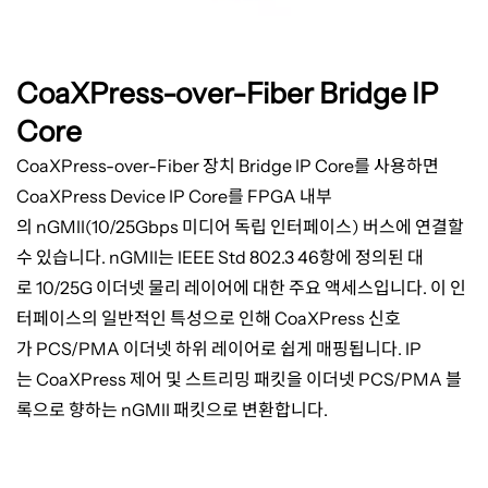
CoaXPress-over-Fiber Bridge IP
Core
CoaXPress-over-Fiber 장치 Bridge IP Core를 사용하면
CoaXPress Device IP Core를
FPGA
내부
의
nGMII(10/25Gbps
미디어 독립 인터페이스
)
버스에 연결할
수 있습니다
. nGMII
는
IEEE Std 802.3 46
항에 정의된 대
로
10/25G
이더넷 물리 레이어에 대한 주요 액세스입니다
.
이 인
터페이스의 일반적인 특성으로 인해
CoaXPress
신호
가
PCS/PMA
이더넷 하위 레이어로 쉽게 매핑됩니다
. IP
는
CoaXPress
제어 및 스트리밍 패킷을 이더넷
PCS/PMA
블
록으로 향하는
nGMII
패킷으로 변환합니다
.