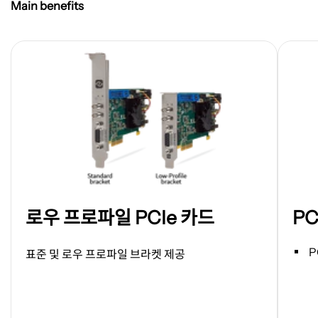
Main benefits
새
새
로우 프로파일 PCIe 카드
PC
탭
탭
에
에
서
서
P
표준 및 로우 프로파일 브라켓 제공
이
이
미
미
지
지
열
열