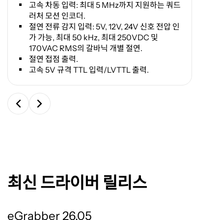
고속 차동 입력
:
최대
5 MHz
까지 지원하는 쿼드
러처 모션 인코더
.
절연 전류 감지 입력
: 5V, 12V, 24V
신호 전압 인
가 가능
,
최대
50 kHz,
최대
250VDC
및
170VAC RMS
의 갈바닉 개별 절연
.
절연 접점 출력
.
고속
5V
규격
TTL
입력
/LVTTL
출력
.
최신 드라이버 릴리스
eGrabber 26.05