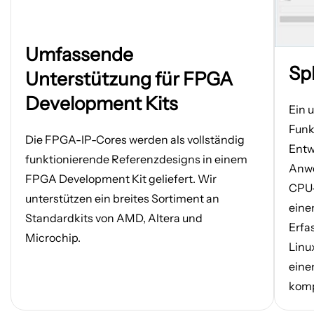
Bild
Umfassende
in
Bild
Sp
einem
in
Unterstützung für FPGA
neuen
einem
Development Kits
Tab
neuen
Ein 
öffnen
Tab
Funk
öffnen
Die FPGA-IP-Cores werden als vollständig
Entw
funktionierende Referenzdesigns in einem
Anwe
FPGA Development Kit geliefert. Wir
CPU-
unterstützen ein breites Sortiment an
eine
Standardkits von AMD, Altera und
Erfa
Microchip.
Linu
eine
komp