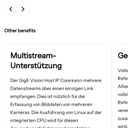
Other benefits
Multistream-
Ge
Unterstützung
Voll
Refe
Der GigE Vision Host IP Core kann mehrere
Alli
Datenstreams über einen einzigen Link
voll
empfangen. Dies ist nützlich für die
Refe
Erfassung von Bilddaten von mehreren
vere
Kameras. Die Ausführung von Linux auf der
zusa
integrierten CPU wird für diesen
wird