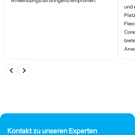
Anwendungsfall dringend empfohlen.
und 
Plat
Flex
Core
biet
Anw
Kontakt zu unseren Experten