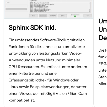
Bild
Um
in
Bild
Sphinx SDK inkl.
einem
in
Un
neuen
einem
De
Tab
neuen
Ein umfassendes Software-Toolkit mit allen
öffnen
Tab
Funktionen für die schnelle, unkomplizierte
öffnen
Die 
Entwicklung von leistungsstarken Video-
funk
Anwendungen unter Nutzung minimaler
FPGA
CPU-Ressourcen. Es umfasst unter anderem
unte
einen Filtertreiber und eine
Stan
Erfassungsbibliothek für Windows oder
Micr
Linux sowie Beispielanwendungen, darunter
einen Viewer, der mit GigE Vision /
GenICam
kompatibel ist.