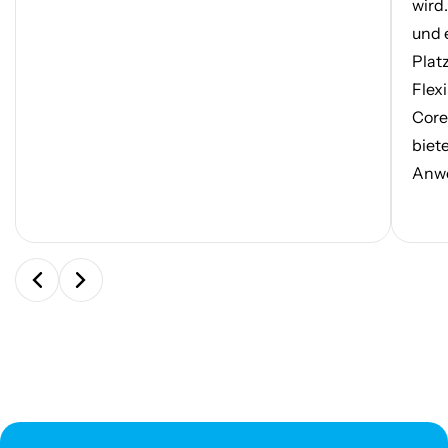
wird
und 
Plat
Flex
Core
biet
Anw