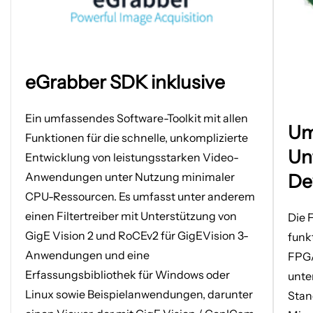
Bild
eGrabber
eGrabber SDK inklusive
in
SDK
einem
inklusive
Bild
neuen
Ein umfassendes Software-Toolkit mit allen
Um
in
Tab
Funktionen für die schnelle, unkomplizierte
einem
öffnen
Un
Entwicklung von leistungsstarken Video-
neuen
De
Anwendungen unter Nutzung minimaler
Tab
CPU-Ressourcen. Es umfasst unter anderem
öffnen
einen Filtertreiber mit Unterstützung von
Die 
GigE Vision 2 und RoCEv2 für GigEVision 3-
funk
Anwendungen und eine
FPGA
Erfassungsbibliothek für Windows oder
unte
Linux sowie Beispielanwendungen, darunter
Stan