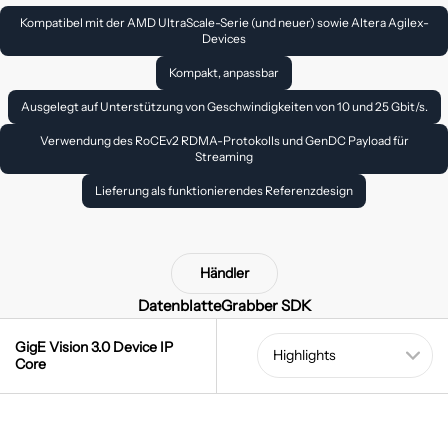
Kompatibel mit der AMD UltraScale-Serie (und neuer) sowie Altera Agilex-
Devices
Kompakt, anpassbar
Ausgelegt auf Unterstützung von Geschwindigkeiten von 10 und 25 Gbit/s.
Verwendung des RoCEv2 RDMA-Protokolls und GenDC Payload für
Streaming
Lieferung als funktionierendes Referenzdesign
Händler
Datenblatt
eGrabber SDK
GigE Vision 3.0 Device IP
Core