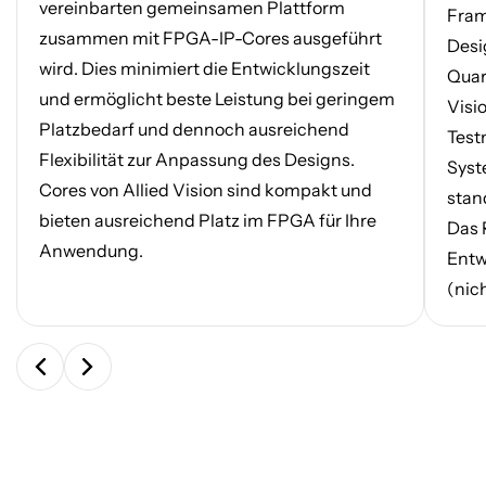
vereinbarten gemeinsamen Plattform
Fram
zusammen mit FPGA-IP-Cores ausgeführt
Desi
wird. Dies minimiert die Entwicklungszeit
Quar
und ermöglicht beste Leistung bei geringem
Visi
Platzbedarf und dennoch ausreichend
Test
Flexibilität zur Anpassung des Designs.
Syst
Cores von Allied Vision sind kompakt und
stan
bieten ausreichend Platz im FPGA für Ihre
Das 
Anwendung.
Entw
(nic