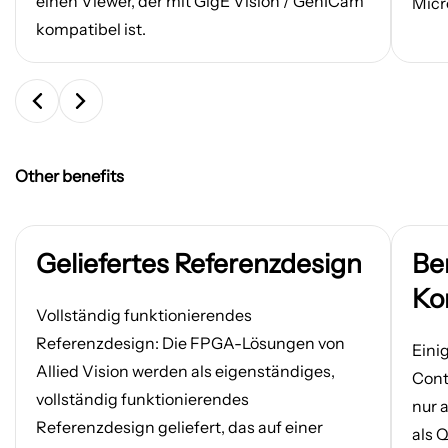
einen Viewer, der mit GigE Vision / GenICam
Micr
kompatibel ist.
Other benefits
Geliefertes Referenzdesign
Be
Ko
Vollständig funktionierendes
Referenzdesign: Die FPGA-Lösungen von
Einig
Allied Vision werden als eigenständiges,
Cont
vollständig funktionierendes
nur 
Referenzdesign geliefert, das auf einer
als 