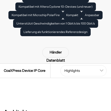
Kompatibel mit Altera Cyclone 10-Devices (und neuer)
Kompatibel mit Microchip PolarFire
Kompakt
Anpassbar
Unterstützt Geschwindigkeiten von 1 Gbit/s bis 100 Gbit/s
Lieferung als funktionierendes Referenzdesign
Händler
Datenblatt
CoaXPress Device IP Core