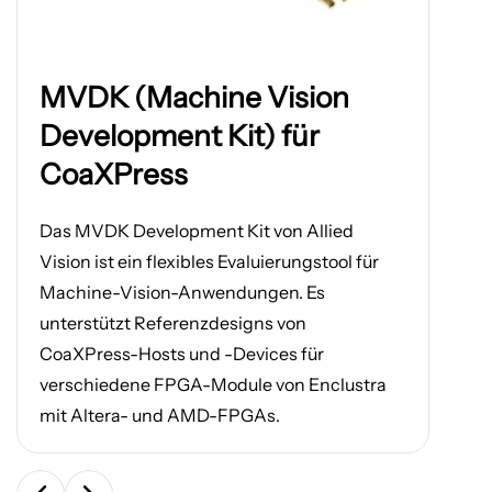
Bild
MVDK (Machine Vision
in
einem
Development Kit) für
neuen
CoaXPress
Tab
öffnen
Das MVDK Development Kit von Allied
Vision ist ein flexibles Evaluierungstool für
Machine-Vision-Anwendungen. Es
unterstützt Referenzdesigns von
CoaXPress-Hosts und -Devices für
verschiedene FPGA-Module von Enclustra
mit Altera- und AMD-FPGAs.