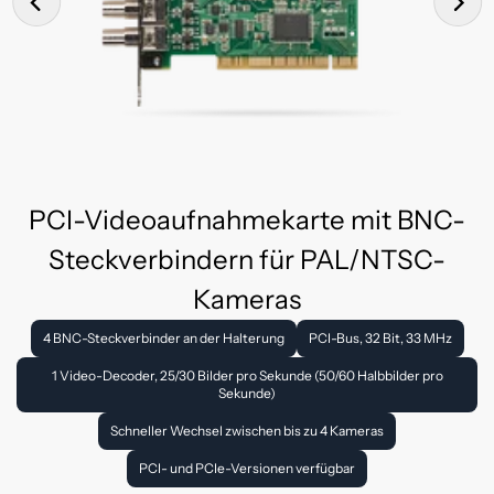
PCI-Videoaufnahmekarte mit BNC-
Steckverbindern für PAL/NTSC-
Kameras
4 BNC-Steckverbinder an der Halterung
PCI-Bus, 32 Bit, 33 MHz
1 Video-Decoder, 25/30 Bilder pro Sekunde (50/60 Halbbilder pro
Sekunde)
Schneller Wechsel zwischen bis zu 4 Kameras
PCI- und PCIe-Versionen verfügbar