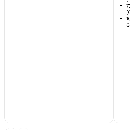
7
(
1
G