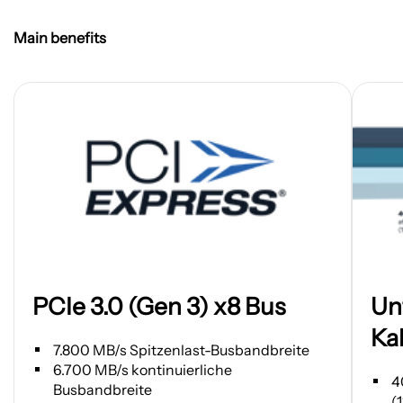
Main benefits
Bild
Bild
PCIe 3.0 (Gen 3) x8 Bus
Un
in
in
einem
einem
Ka
neuen
neuen
7.800 MB/s Spitzenlast-Busbandbreite
Tab
Tab
6.700 MB/s kontinuierliche
4
Busbandbreite
öffnen
öffnen
(