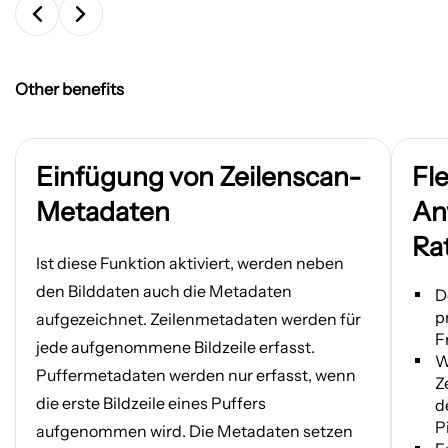
Other benefits
Einfügung von Zeilenscan-
Fl
Metadaten
An
Ra
Ist diese Funktion aktiviert, werden neben
den Bilddaten auch die Metadaten
D
p
aufgezeichnet. Zeilenmetadaten werden für
F
jede aufgenommene Bildzeile erfasst.
W
Puffermetadaten werden nur erfasst, wenn
Z
die erste Bildzeile eines Puffers
d
P
aufgenommen wird. Die Metadaten setzen