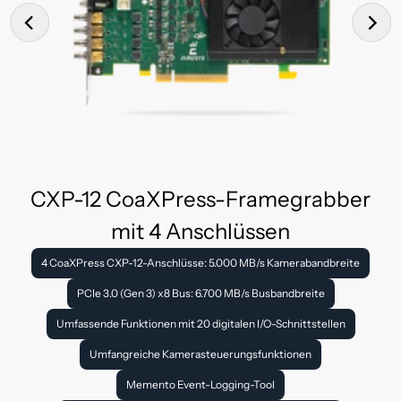
CXP-12 CoaXPress-Framegrabber
mit 4 Anschlüssen
4 CoaXPress CXP-12-Anschlüsse: 5.000 MB/s Kamerabandbreite
PCIe 3.0 (Gen 3) x8 Bus: 6.700 MB/s Busbandbreite
Umfassende Funktionen mit 20 digitalen I/O-Schnittstellen
Umfangreiche Kamerasteuerungsfunktionen
Memento Event-Logging-Tool