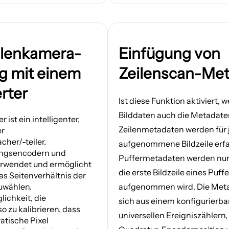
eilenkamera-
Einfügung von
 mit einem
Zeilenscan-Me
rter
Ist diese Funktion aktiviert,
Bilddaten auch die Metadate
 ist ein intelligenter,
Zeilenmetadaten werden für 
er
cher/-teiler.
aufgenommene Bildzeile erfa
ngsencodern und
Puffermetadaten werden nur 
erwendet und ermöglicht
die erste Bildzeile eines Puffe
 Seitenverhältnis der
zuwählen.
aufgenommen wird. Die Met
lichkeit, die
sich aus einem konfigurierba
o zu kalibrieren, dass
universellen Ereigniszählern,
atische Pixel