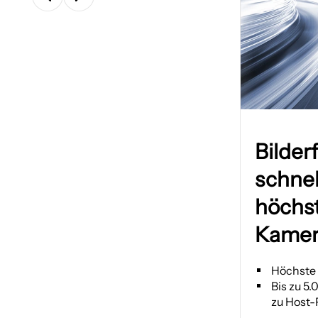
Bild
in
Bilder
einem
schnel
neuen
Tab
höchs
öffnen
Kamer
Höchste 
Bis zu 5
zu Host