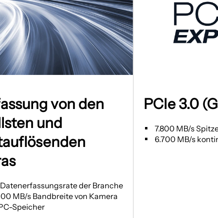
Bild
in
fassung von den
PCIe 3.0 (G
einem
lsten und
neuen
7.800 MB/s Spitz
Tab
tauflösenden
6.700 MB/s konti
öffnen
as
Datenerfassungsrate der Branche
.000 MB/s Bandbreite von Kamera
-PC-Speicher