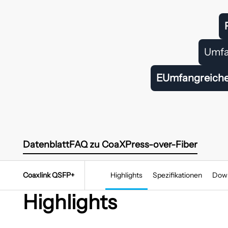
Umfa
EUmfangreich
Datenblatt
FAQ zu CoaXPress-over-Fiber
Coaxlink QSFP+
Highlights
Spezifikationen
Down
Highlights