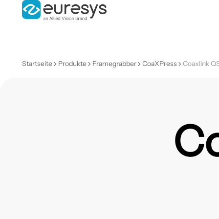
Startseite
Produkte
Framegrabber
CoaXPress
Coaxlink Q
Co