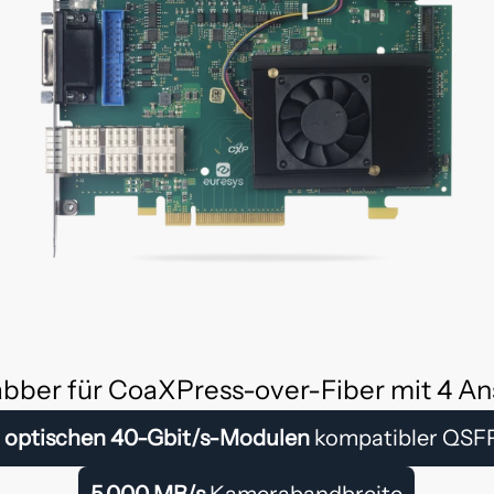
bber für CoaXPress-over-Fiber mit 4 An
t
optischen 40-Gbit/s-Modulen
kompatibler QSF
5.000 MB/s
Kamerabandbreite