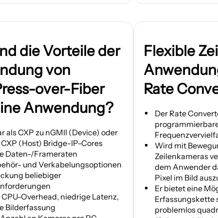
nd die Vorteile der
Flexible Z
ndung von
Anwendung
ress-over-Fiber
Rate Conve
eine Anwendung?
Der Rate Converter
programmierbar
r als CXP zu nGMII (Device) oder
Frequenzvervielfa
 CXP (Host) Bridge-IP-Cores
Wird mit Bewegu
he Daten-/Frameraten
Zeilenkameras v
behör- und Verkabelungsoptionen
dem Anwender das
ckung beliebiger
Pixel im Bild aus
nforderungen
Er bietet eine Mög
 CPU-Overhead, niedrige Latenz,
Erfassungskette s
me Bilderfassung
problemlos quadr
Anzahl an Kameras pro PC-