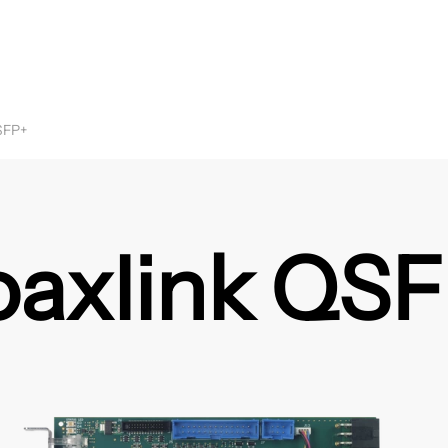
SFP+
axlink QS