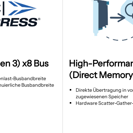
Bild
in
en 3) x8 Bus
High-Perform
einem
(Direct Memory
neuen
enlast-Busbandbreite
Tab
nuierliche Busbandbreite
Direkte Übertragung in v
öffnen
zugewiesenen Speicher
Hardware Scatter-Gather