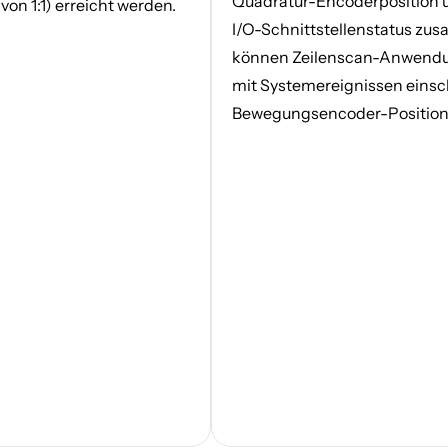
Quadratur-Encoderposition
von 1:1) erreicht werden.
I/O-Schnittstellenstatus zu
können Zeilenscan-Anwendu
mit Systemereignissen einsc
Bewegungsencoder-Positione