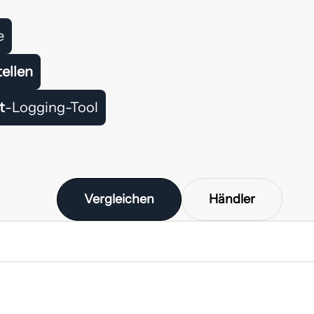
e
tellen
t
-Logging-Tool
Vergleichen
Händler