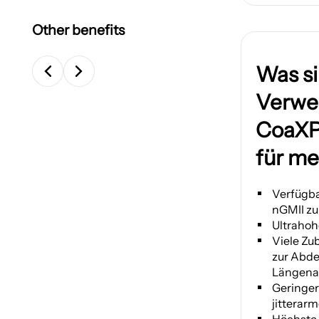
Other benefits
Was si
Verwe
CoaXP
für m
Verfügba
nGMII zu
Ultraho
Viele Zu
zur Abde
Längena
Geringer
jitterar
Höchste 