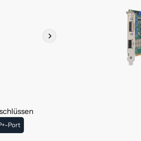
schlüssen
P+-Port