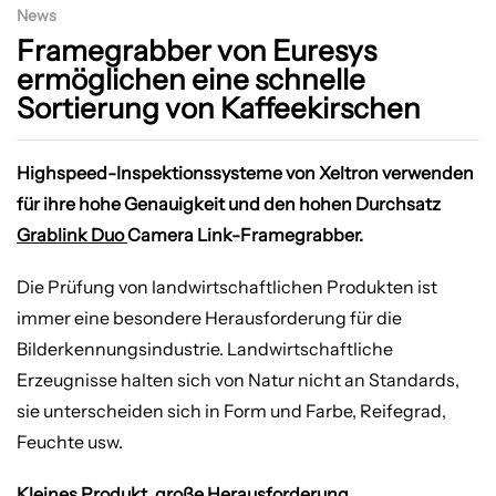
News
schnelle
Framegrabber von Euresys
ermöglichen eine schnelle
Sortierung von Kaffeekirschen
Sortierung
Highspeed-Inspektionssysteme von Xeltron verwenden
von
für ihre hohe Genauigkeit und den hohen Durchsatz
Grablink Duo
Camera Link-Framegrabber.
Kaffeekirschen
Die Prüfung von landwirtschaftlichen Produkten ist
immer eine besondere Herausforderung für die
Bilderkennungsindustrie. Landwirtschaftliche
Erzeugnisse halten sich von Natur nicht an Standards,
sie unterscheiden sich in Form und Farbe, Reifegrad,
Feuchte usw.
Kleines Produkt, große Herausforderung