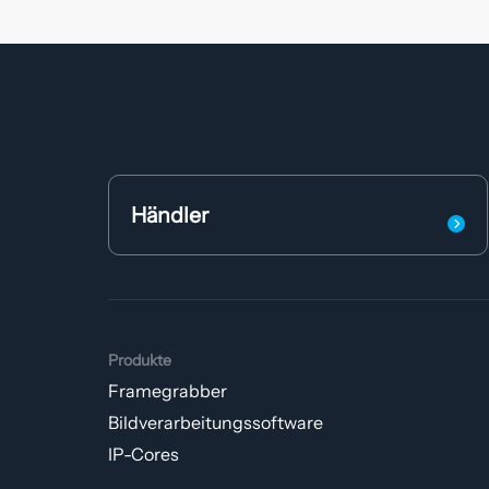
Händler
Produkte
Framegrabber
Bildverarbeitungs­software
IP-Cores