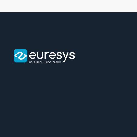
Euresys
logo