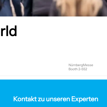
rld
NürnbergMesse
Booth 2-552
Kontakt zu unseren Experten