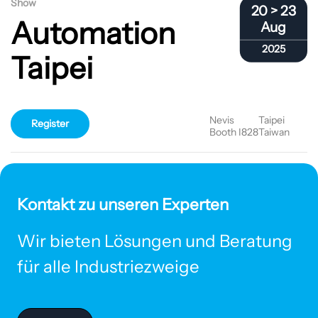
Show
20 > 23
Automation
Aug
2025
Taipei
Nevis
Taipei
Register
Booth I828
Taiwan
Kontakt zu unseren Experten
Wir bieten Lösungen und Beratung
für alle Industriezweige