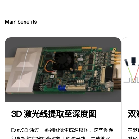
Main benefits
在
在
3D 激光线提取至深度图
双
新
新
标
标
签
签
Easy3D 通过一系列图像生成深度图，这些图像
在软
页
页
包含投射在被检查对象上的激光线。生成的深
减轻