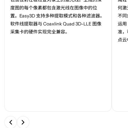
中
中
度图的每个像素都包含激光线在图像中的位
何激
打
打
置。
Easy3D
支持多种提取模式和各种滤波器。
不同
开
开
软件线提取器与 Coaxlink Quad 3D-LLE 图像
运用
图
图
片
片
采集卡的硬件实现完全兼容。
准，
点云