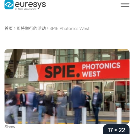
首页
即将举行的活动
SPIE Photonics West
SPIE
Photonics
West
Show
17 > 22