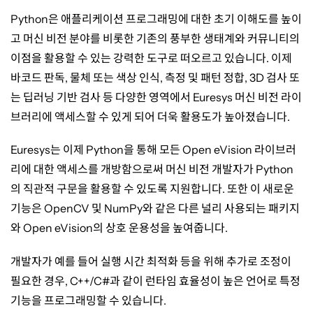
Python
은 애플리케이션 프로그래밍에 대한 초기 이해도를 높이
고 머신 비전 분야를 비롯한 기존의 풍부한 생태계와 커뮤니티의
이점을 활용할 수 있는 강력한 도구로 떠오르고 있습니다
.
이제
바코드 판독
,
물체 또는 색상 인식
,
측정 및 패턴 정합
, 3D
검사 또
는 딥러닝 기반 검사 등 다양한 영역에서
Euresys
머신 비전 라이
브러리에 액세스할 수 있게 되어 더욱 활용도가 높아졌습니다
.
Euresys
는 이제
Python
을 통해 모든
Open eVision
라이브러
리에 대한 액세스를 개방함으로써 머신 비전 개발자가
Python
의 직관적 구문을 활용할 수 있도록 지원합니다
.
또한 이 새로운
기능은
OpenCV
및
NumPy
와 같은 다른 널리 사용되는 패키지
와
Open eVision
의 상호 운용성을 높여줍니다
.
개발자가 예를 들어 실행 시간 최적화 등을 위해 추가로 조정이
필요한 경우
, C++/C#
과 같이 런타임 효율성이 높은 언어로 특정
기능을 프로그래밍할 수 있습니다
.