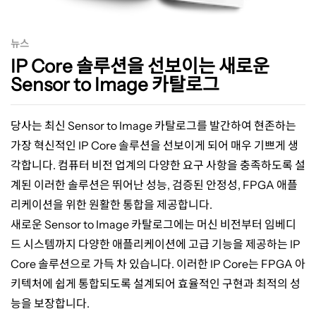
을
뉴스
선
IP Core 솔루션을 선보이는 새로운
Sensor to Image 카탈로그
보
당사는 최신
Sensor to Image
카탈로그를 발간하여 현존하는
이
가장 혁신적인
IP Core
솔루션을 선보이게 되어 매우 기쁘게 생
각합니다
.
컴퓨터 비전 업계의 다양한 요구 사항을 충족하도록 설
계된 이러한 솔루션은 뛰어난 성능
,
검증된 안정성
, FPGA
애플
는
리케이션을 위한 원활한 통합을 제공합니다
.
새로운
Sensor to Image
카탈로그에는 머신 비전부터 임베디
새
드 시스템까지 다양한 애플리케이션에 고급 기능을 제공하는
IP
Core
솔루션으로 가득 차 있습니다
.
이러한
IP Core
는
FPGA
아
로
키텍처에 쉽게 통합되도록 설계되어 효율적인 구현과 최적의 성
능을 보장합니다
.