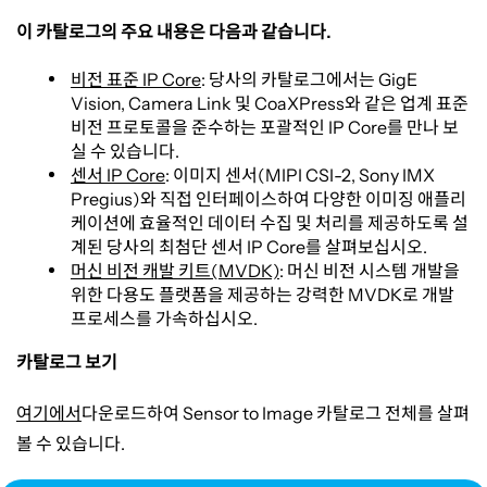
운
이 카탈로그의 주요 내용은 다음과 같습니다
.
Sensor
비전 표준 IP Core
:
당사의 카탈로그에서는
GigE
Vision, Camera Link
및
CoaXPress
와 같은 업계 표준
비전 프로토콜을 준수하는 포괄적인
IP Core
를 만나 보
to
실 수 있습니다
.
센서 IP Core
:
이미지 센서
(MIPI CSI-2, Sony IMX
Pregius)
와 직접 인터페이스하여 다양한 이미징 애플리
Image
케이션에 효율적인 데이터 수집 및 처리를 제공하도록 설
계된 당사의 최첨단 센서
IP Core
를 살펴보십시오
.
머신 비전 캐발 키트(MVDK)
:
머신 비전 시스템 개발을
카
위한 다용도 플랫폼을 제공하는 강력한
MVDK
로 개발
프로세스를 가속하십시오
.
탈
카탈로그 보기
여기에서
다운로드하여
Sensor to Image
카탈로그 전체를 살펴
로
볼 수 있습니다
.