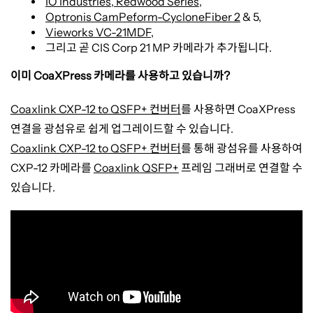
IO Industries, Redwood Series
,
머
Optronis CamPeform-CycloneFiber 2
& 5,
Vieworks VC-21MDF
,
그리고 곧
CIS Corp 21 MP
카메라가 추가됩니다
.
신
이미
CoaXPress
카메라를 사용하고 있습니까
?
비
Coaxlink CXP-12 to QSFP+ 컨버터
를 사용하면
CoaXPress
연결을 광섬유로 쉽게 업그레이드할 수 있습니다
.
전
Coaxlink CXP-12 to QSFP+ 컨버터
를 통해 광섬유를 사용하여
CXP-12
카메라를
Coaxlink QSFP+
프레임 그래버로 연결할 수
에
있습니다
.
도
입