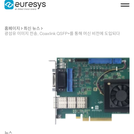
홈페이지
최신 뉴스
광섬유 이미지 전송, Coaxlink QSFP+를 통해 머신 비전에 도입되다
광
섬
유
이
미
뉴스