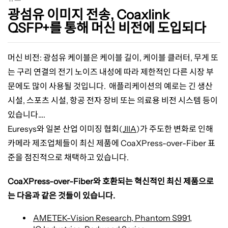
지
광섬유 이미지 전송, Coaxlink
QSFP+를 통해 머신 비전에 도입되다
전
머신 비전
:
광섬유 케이블은 케이블 길이
,
케이블 클러터
,
무게 또
는 구리 연결의 전기 노이즈 내성에 따라 제한적인 다른 시장 부
송,
문에도 많이 사용될 것입니다
.
애플리케이션의 예로는 긴 생산
시설
,
스포츠 시설
,
항공 전자 장비 또는 의료용 비전 시스템 등이
Coaxlink
있습니다
….
Euresys
와 일본 산업 이미징 협회
(
JIIA
)
가 주도한 변화로 인해
QSFP+를
카메라 제조업체들이 최신 제품에
CoaXPress-over-Fiber
표
준을 점진적으로 채택하고 있습니다
.
통
CoaXPress-over-Fiber
와 호환되는 혁신적인 최신 제품으로
는 다음과 같은 것들이 있습니다
.
해
AMETEK-Vision Research, Phantom S991
,