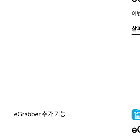
이
살
eGrabber 추가 기능
e