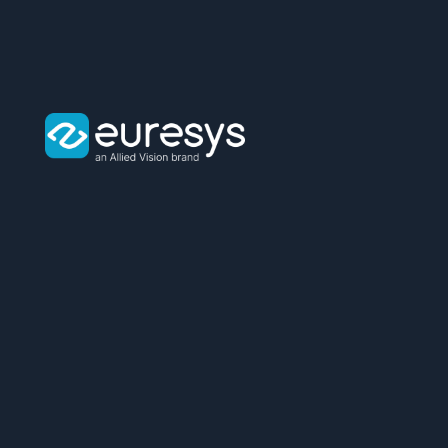
Euresys
logo