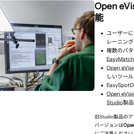
Open eV
能
ユーザーに
レーニング
複数のパタ
EasyMatc
Open eVisi
しいツール
EasySpotD
Open eVisi
Studio
製品
旧Studio製品
バージョンは
Open
にご注意ください