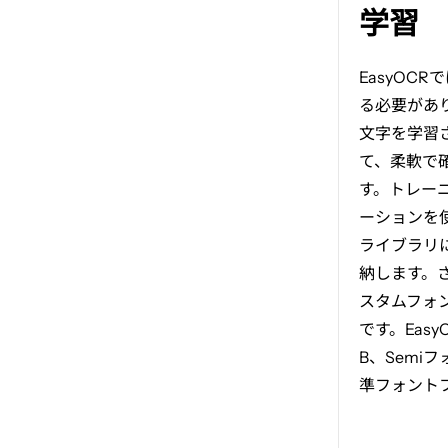
像
学習
を
新
EasyOCR
で
し
る必要があ
い
文字を学習
タ
て、柔軟で
ブ
す。トレー
で
ーションを
開
ライブラリ
く
納します。
スタムフォ
です。
Easy
B
、
Semi
フ
準フォント