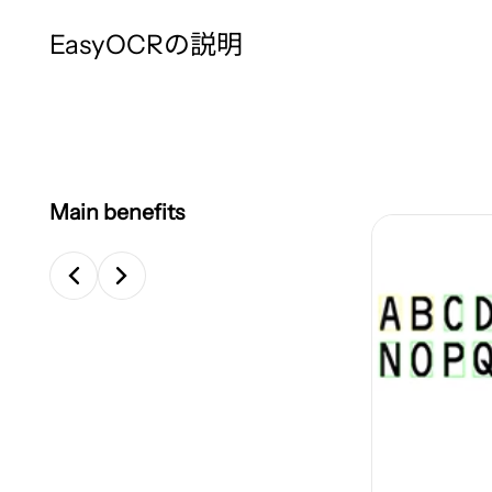
EasyOCRの説明
Main benefits
画