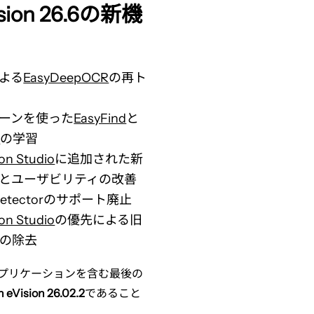
ision 26.6の新機
よる
EasyDeepOCR
の再ト
ーンを使った
EasyFind
と
h
の学習
on Studio
に追加された新
とユーザビリティの改善
etector
のサポート廃止
on Studio
の優先による旧
の除去
のアプリケーションを含む最後の
 eVision 26.02.2
であること
。