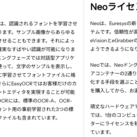
像
Neoライ
を
新
Neo
は、
Euresys
の新
は、認識されるフォントを学習させ
し
テムです。信頼性が
ります。サンプル画像からあらゆる
い
eVision
と
eGrabber
させることもできます。それによっ
タ
ようできるようにな
確実なすばやい認識が可能になりま
ブ
ニングフェーズでは対話型アプリケ
で
Neo
では、
Neo
ドン
使って、文字のサンプルを表示し、
開
アコンテナーの
2
通
に学習させてフォントファイルに格
く
化する手段を選ぶこ
さらに
EasyOCR
ではお客様だけのカ
を購入してから、お
ントエディタを実現することが可能
OCR
には、標準の
OCR-A
、
OCR-
頑丈なハードウェア
ォント用の事前学習された
3
つの標
では、
1
台のコンピュ
ファイルも含まれています。
ターにライセンスを
ています。