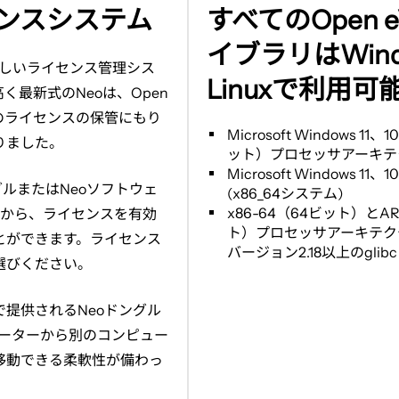
像
すべてのOpen eV
センスシステム
を
イブラリはWind
新
しいライセンス管理シス
し
Linuxで利用可
高く最新式の
Neo
は、
Open
い
のライセンスの保管にもり
タ
Microsoft Windows 11
、
10
りました。
ット）プロセッサアーキテ
ブ
Microsoft Windows 11、10:
で
グルまたは
Neo
ソフトウェ
(x86_64システム)
開
x86-64
（
64
ビット）と
AR
りから、ライセンスを有効
ト）プロセッサアーキテク
く
とができます。ライセンス
バージョン
2.18
以上の
glibc
選びください。
で提供される
Neo
ドングル
ーターから別のコンピュー
移動できる柔軟性が備わっ