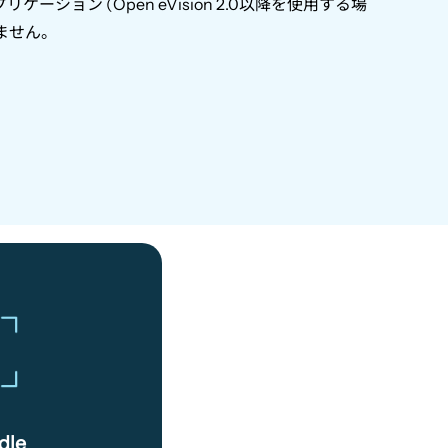
プリケーション
(Open eVision 2.0
以降を使用する場
ません。
ndle
dle