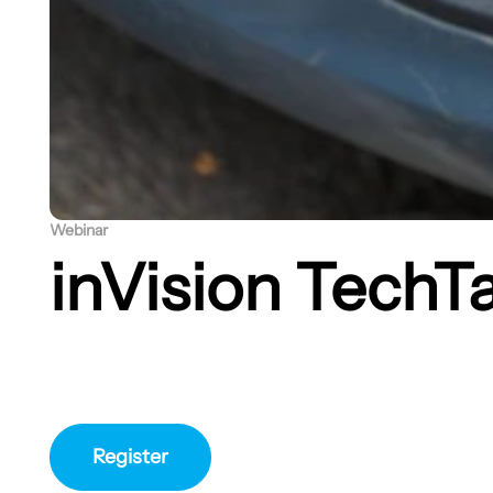
Webinar
inVision TechTa
Register