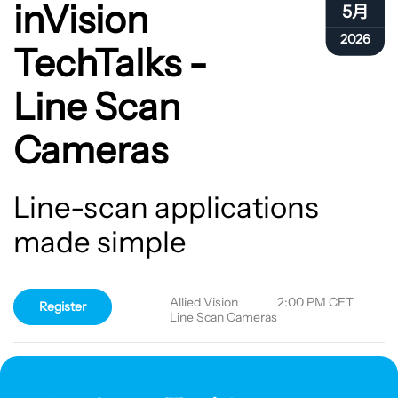
inVision
5月
Cameras
2026
TechTalks -
Line Scan
Cameras
Line-scan applications
made simple
Allied Vision
2:00 PM CET
Register
Line Scan Cameras