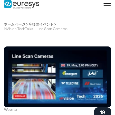
ホームページ
今後のイベント
inVision TechTalks - Line Scan Cameras
inVision
TechTalks
-
Line
Scan
Webinar
19