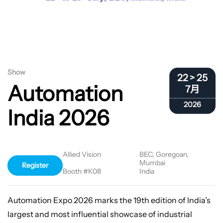
Show
22 > 25
Automation
7月
2026
India 2026
Allied Vision
BEC, Goregoan,
Mumbai
Register
Booth #K08
India
Automation Expo 2026 marks the 19th edition of India’s
largest and most influential showcase of industrial