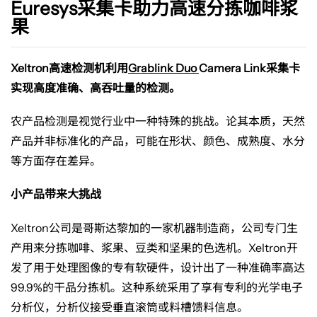
力
Euresys采集卡助力高速分拣咖啡浆
果
高
Xeltron
高速检测机利用
Grablink Duo
Camera Link
采集卡
实现高度准确、高吞吐量的检测。
速
农产品检测是视觉行业中一种特殊的挑战。论其本质，天然
分
产品并非标准化的产品，可能在形状、颜色、成熟度、水分
等方面存在差异。
拣
小产品带来大挑战
咖
Xeltron
公司是哥斯达黎加的一家机器制造商，公司专门生
产用来分拣咖啡、浆果、豆类和坚果的色选机。
Xeltron
开
啡
发了用于处理图像的专有软硬件，设计出了一种准确率高达
99.9%
的干品分拣机。这种系统采用了享有专利的光学电子
分析仪，分析仪接受垂直滚筒或料槽馈料信息。