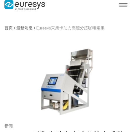
首页
最新消息
Euresys采集卡助力高速分拣咖啡浆果
Euresys
采
集
卡
助
新闻