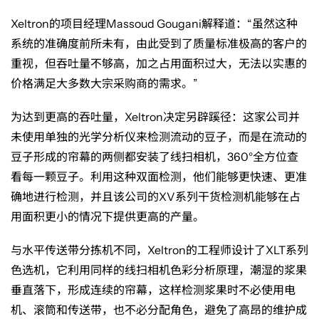
浆
Xeltron
的项目经理
Massoud Gougani
解释道：“虽然这种
果
系统的准确度前所未有，由此受到了质量标准极高的客户的
重视，但吞吐量不够高，加之占用面积过大，无法以实惠的
价格满足大多数大宗采购商的需求。”
为达到更高的吞吐量，
Xeltron
决定另辟蹊径：这家公司并
未使用单独的光学分析仪来检测流动的豆子，而是在流动的
豆子形成的帘幕的两侧都安装了线扫相机，
360
°全方位查
看每一颗豆子。利用这种双面检测，他们能够更快速、更准
确地进行检测，并且该公司的
XV
系列干货检测机能够在占
用面积更小的情况下提供更高的产量。
与水平传送带分拣机不同，
Xeltron
的工程师设计了
XLT
系列
色选机，它利用同样的线扫相机色彩分析原理，潮湿的浆果
垂直落下，形成连续的帘幕，这样检测浆果时不必使用电
机、滚筒和传送带，也不必分配角色，避免了高昂的维护成