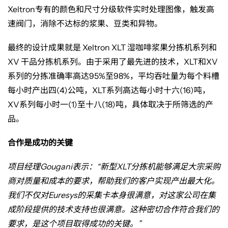
Xeltron
专有的颜色和尺寸分级软件实时处理图像，触发高
速阀门，消除不达标的浆果、豆类和异物。
最终的设计成果就是
Xeltron XLT
湿咖啡浆果分拣机系列和
XV
干品分拣机系列。由于采用了最先进的技术，
XLT
和
XV
系列的分拣准确率高达
95%
至
98%
，平均吞吐量为每个料槽
每小时产出四
(4)
公吨，
XLT
系列高达每小时十六
(16)
吨，
XV
系列每小时一
(1)
至十八
(18)
吨，具体取决于所筛选的产
品。
合作是成功的关键
项目经理
Gougani
表示：“新型
XLT
分拣机能够满足大宗采购
商对质量和成本的要求，帮助我们的客户实现产出最大化。
我们不仅对
Euresys
的采集卡本身很满意，对这家公司在集
成阶段提供的技术支持也很满意。这种密切合作符合我们的
要求，是这个项目取得成功的关键。”