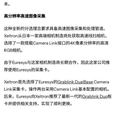
本。
高分辨率高速图像采集
这种全新的分选理念要求具备高速图像采集和处理管道。
Xeltron
从日本一家高端相机制造商处获取高速线扫相机，
选择了一款搭载
Camera Link
接口的
4K
像素分辨率的高清
RGB
相机。
由于
Euresys
与这家相机制造商长期合作，因此这家公司推
荐使用
Euresys
的采集卡。
Xeltron
首先选择了
Euresys
的
Grablink DualBase
Camera
Link
采集卡，操作两台采用
Camera Link
基本配置的相机。
后来，
Euresys
向
Xeltron
推荐了最新一代的
Grablink Duo
板
卡并提供相关支持，实现了顺利更换。