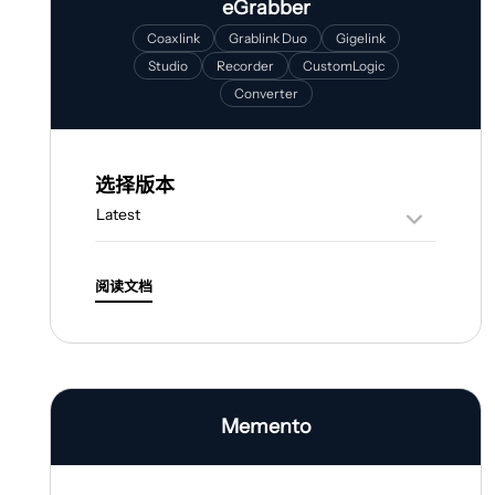
eGrabber
Coaxlink
Grablink Duo
Gigelink
Studio
Recorder
CustomLogic
Converter
选择版本
阅读文档
Memento