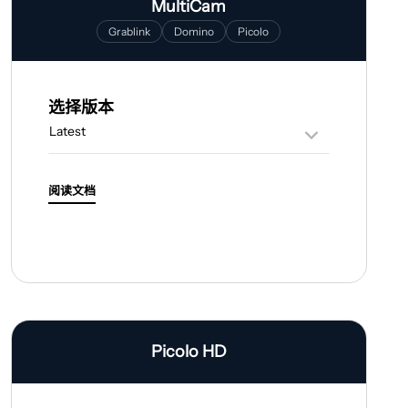
MultiCam
Grablink
Domino
Picolo
选择版本
阅读文档
Picolo HD