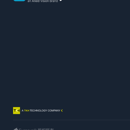
Euresys
logo