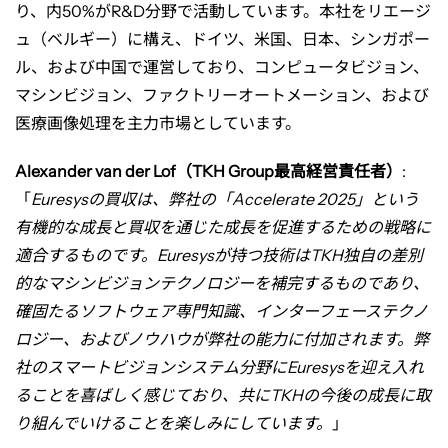
の
り、内
50%
が
R&D
分野で活動しています。本社をリエージ
ュ（ベルギー）に構え、ドイツ、米国、日本、シンガポー
ル、および中国で運営しており、コンピュータビジョン、
Euresys
マシンビジョン、ファクトリーオートメーション、および
医療画像処理を主力市場としています。
を
Alexander van der Lof
（
TKH Group
最高経営責任者）
:
買
「
Euresys
の買収は、弊社の「
Accelerate 2025
」という
有機的な成長と買収を通じた成長を促進するための戦略に
適合するものです。
Euresys
が持つ技術は
TKH
独自の差別
収
的なマシンビジョンテクノロジーを補完するものであり、
確固たるソフトウェア専門知識、インターフェーステクノ
ロジー、およびノウハウが弊社の能力に付加されます。弊
社のスマートビジョンシステム分野に
Euresys
を迎え入れ
ることを喜ばしく感じており、共に
TKH
の今後の成長に取
り組んでいけることを楽しみにしています。
」