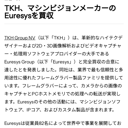
ジ
TKH、マシンビジョンメーカーの
Euresysを買収
ョ
TKH Group NV
（以下「
TKH
」）は、革新的なハイテクデ
ン
ザイナーおよび
2D
・
3D
画像解析およびビデオキャプチャ
ー・処理用ソフトウェアプロバイダーの大手である
メ
Euresys Group
（以下「
Euresys
」）と完全買収の合意に
達したとを発表しました。同社は、業界で最も信頼性と多
ー
用途性に優れたフレームグラバー製品ファミリを提供して
います。フレームグラバーによって、カメラからの画像の
キャプチャと
PC
ホストメモリでの処理への転送が実現し
カ
ます。
Euresys
のその他の活動には、マシンビジョンソフ
トウェア、
IP
コア、およびカスタム製品が含まれます。
ー
Euresys
は従業員
82
名によって世界中で事業を展開してお