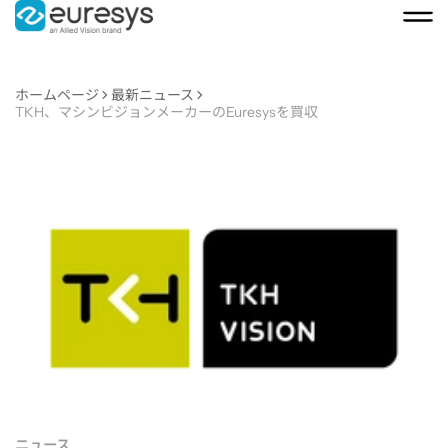
ホームページ
最新ニュース
TKH、マシンビジョンメーカーのEuresysを買収
TKH、
マ
シ
ン
ビ
ニュース