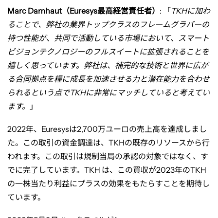
Marc Damhaut
（
Euresys
最高経営責任者）
:
「
TKH
に加わ
ることで、弊社の業界トップクラスのフレームグラバーの
持つ性能が、共同で活動している市場において、スマート
ビジョンテクノロジーのフルスイートに拡張されることを
嬉しく思っています。弊社は、補完的な技術と世界に広が
る合同拠点を糧に成長を加速させる力と潜在能力を合わせ
られるという点で
TKH
に非常にマッチしていると考えてい
ます。
」
2022
年、
Euresys
は
2,700
万ユーロの売上高を達成しまし
た。この取引の資金調達は、
TKH
の既存のリソースから行
われます。この取引は規制当局の承認の対象ではなく、す
でに完了しています。
TKH
は、この買収が
2023
年の
TKH
の一株当たり利益にプラスの効果をもたらすことを期待し
ています。