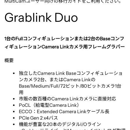
MultiCam
ユーザー向けの移行ガイドをご利用ください。
ー:
Grablink Duo
Grablink
1
台の
Full
コンフィギュレーションまたは
2
台の
Base
コンフ
Duo
ィギュレーション
Camera Link
カメラ用フレームグラバー
概要
独立した
Camera Link Base
コンフィギュレーショ
ンカメラ
2
台、または
Camera Link
の
Base/Medium/Full/72
ビット
/80
ビットカメラ
1
台
用
市販の数百種の
Camera Link
カメラに直接対応
PoCL
（給電型
Camera Link
）
ECCO
：
Extended Camera Link
ケーブル長
PCIe Gen 2 x4
バス
機能が豊富な
20
本のデジタル
I/O
ライン