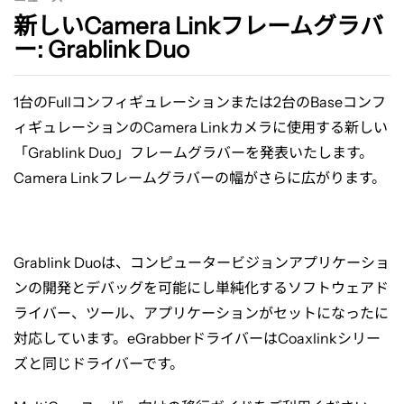
フ
新しいCamera Linkフレームグラバ
ー: Grablink Duo
レ
1
台の
Full
コンフィギュレーションまたは
2
台の
Base
コンフ
ィギュレーションの
Camera Link
カメラに使用する新しい
ー
「
Grablink Duo
」フレームグラバーを発表いたします。
Camera Link
フレームグラバーの幅がさらに広がります。
ム
グ
Grablink Duo
は、コンピュータービジョンアプリケーショ
ンの開発とデバッグを可能にし単純化するソフトウェアド
ラ
ライバー、ツール、アプリケーションがセットになったに
対応しています。
eGrabber
ドライバーは
Coaxlink
シリー
バ
ズと同じドライバーです。