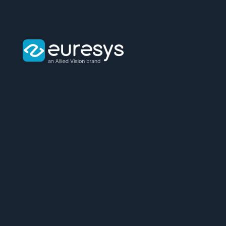
Euresys
logo