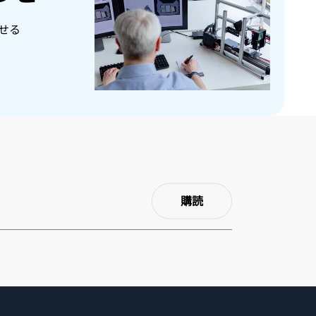
せる
購読