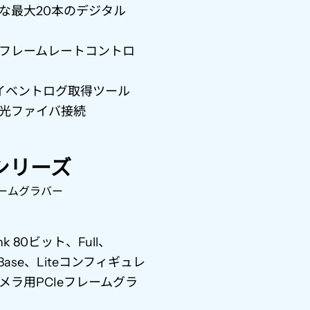
な最大
20
本のデジタル
フレームレートコントロ
イベントログ取得ツール
光ファイバ接続
nkシリーズ
ームグラバー
nk 80
ビット、
Full
、
Base
、
Lite
コンフィギュレ
メラ用
PCIe
フレームグラ