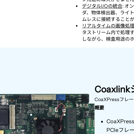
デジタルI/Oの統合
: 
ダ、物体検出器、ライ
ムレスに接続すること
リアルタイムの画像処
タストリーム内で処理
しながら、検査用途のホ
Coaxli
CoaXPress
フレー
概要
CoaXPres
PCIe
フレ