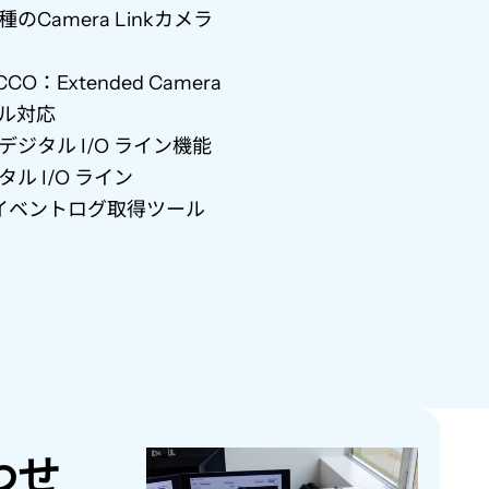
種の
Camera Link
カメラ
ECCO
：
Extended Camera
ル対応
デジタル
I/O
ライン機能
タル
I/O
ライン
イベントログ取得ツール
わせ