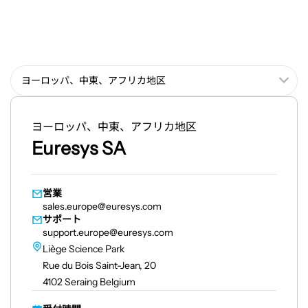
ヨーロッパ、中東、アフリカ地区
Euresys SA
営業
sales.europe@euresys.com
サポート
support.europe@euresys.com
Liège Science Park
Rue du Bois Saint-Jean, 20
4102 Seraing Belgium